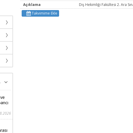
Açıklama
Diş Hekimliği Fakültesi 2. Ara S
Takvimime Ekle
 ve
bancı
08.2026
rası