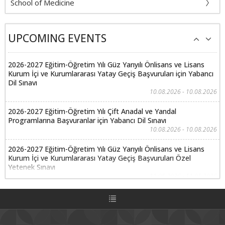
School of Medicine
UPCOMING EVENTS
2026-2027 Eğitim-Öğretim Yılı Güz Yarıyılı Önlisans ve Lisans
Kurum İçi ve Kurumlararası Yatay Geçiş Başvuruları için Yabancı
Dil Sınavı
10.08.2026 - 10.08.2026
2026-2027 Eğitim-Öğretim Yılı Çift Anadal ve Yandal
Programlarına Başvuranlar için Yabancı Dil Sınavı
10.08.2026 - 10.08.2026
2026-2027 Eğitim-Öğretim Yılı Güz Yarıyılı Önlisans ve Lisans
Kurum İçi ve Kurumlararası Yatay Geçiş Başvuruları Özel
Yetenek Sınavı
11.08.2026 - 11.08.2026
2026-2027 Eğitim-Öğretim Yılı Çift Anadal ve Yandal
Programlarına Başvuranlar için Özel Yetenek Sınavları
11.08.2026 - 11.08.2026
2026-2027 Eğitim-Öğretim Yılı Güz Yarıyılı Önlisans ve Lisans
Kurum İçi ve Kurumlararası Yatay Geçiş Başvuruları için Yabancı
Dil Sınav Sonuçlarının İlanı