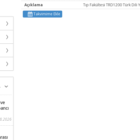
Açıklama
Tıp Fakültesi TRD1200 Türk Dili Y
Takvimime Ekle
 ve
bancı
08.2026
rası